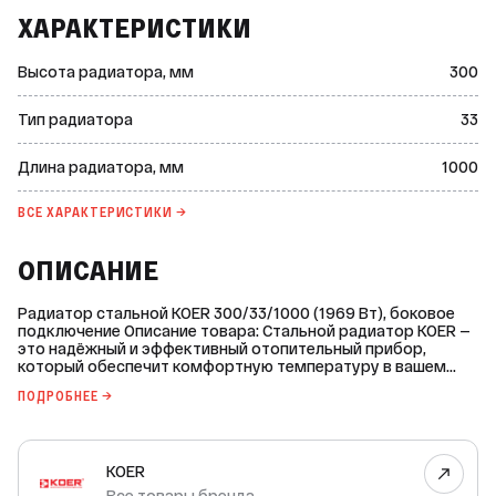
ХАРАКТЕРИСТИКИ
Высота радиатора, мм
300
Тип радиатора
33
Длина радиатора, мм
1000
ВСЕ ХАРАКТЕРИСТИКИ →
ОПИСАНИЕ
Радиатор стальной KOER 300/33/1000 (1969 Вт), боковое
подключение Описание товара: Стальной радиатор KOER —
это надёжный и эффективный отопительный прибор,
который обеспечит комфортную температуру в вашем
доме или офисе. Радиатор изготовлен из холоднокатаной
ПОДРОБНЕЕ →
нелегированной стали DC 01 по технологии BONDERITE N-
MT. Это обеспечивает ему высокую прочность и
долговечность. Радиатор имеет боковое подключение, что
позволяет легко интегрировать его в систему отопления.
KOER
Межосевое расстояние составляет 249 мм, а длина
радиатора — 1000 мм. Высота радиатора — 300 мм,
Все товары бренда