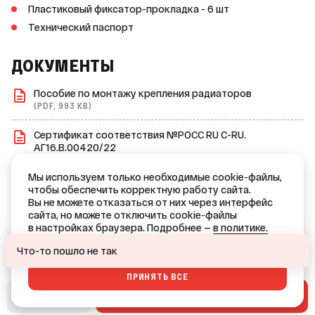
Пластиковый фиксатор-прокладка - 6 шт
Технический паспорт
ДОКУМЕНТЫ
Пособие по монтажу крепления радиаторов
(PDF, 993 KB)
Сертификат соответствия №РОСС RU С-RU.
АГ16.В.00420/22
(PDF, 986 KB)
Мы используем только необходимые cookie-файлы,
Сертификат соответствия №POCC RU C-
чтобы обеспечить корректную работу сайта.
RU.АГ16.В.00633/24
Вы не можете отказаться от них через интерфейс
(PDF, 1.0 MB)
сайта, но можете отключить cookie-файлы
в настройках браузера. Подробнее —
в политике.
Ваш город — Краснодар?
ОТКАЗАТЬСЯ
Что-то пошло не так
ПРИНЯТЬ ВСЕ
ДА
НЕТ, ДРУГОЙ
В СМЕТУ
В КОРЗИНУ