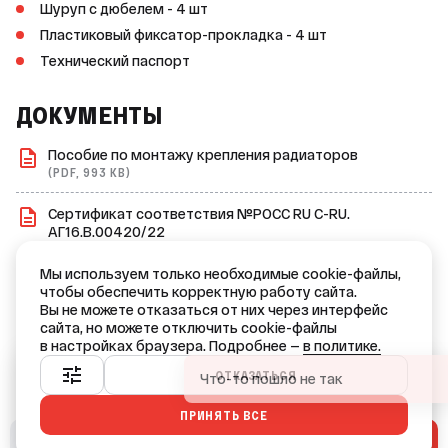
Шуруп с дюбелем - 4 шт
Пластиковый фиксатор-прокладка - 4 шт
Технический паспорт
ДОКУМЕНТЫ
Пособие по монтажу крепления радиаторов
(PDF, 993 KB)
Сертификат соответствия №РОСС RU С-RU.
АГ16.В.00420/22
(PDF, 986 KB)
Мы используем только необходимые cookie-файлы,
Сертификат соответствия №POCC RU C-
чтобы обеспечить корректную работу сайта.
RU.АГ16.В.00633/24
Вы не можете отказаться от них через интерфейс
(PDF, 1.0 MB)
сайта, но можете отключить cookie-файлы
в настройках браузера. Подробнее —
в политике.
Ваш город — Краснодар?
ОТКАЗАТЬСЯ
ПРИНЯТЬ ВСЕ
ДА
НЕТ, ДРУГОЙ
В СМЕТУ
В КОРЗИНУ