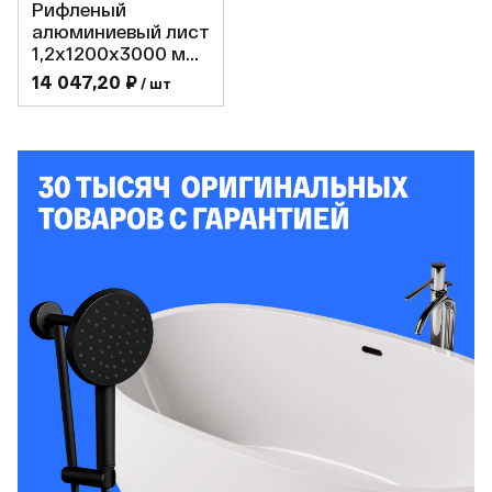
Рифленый
алюминиевый лист
1,2х1200х3000 мм,
АМГ2Н2Р, Квинтет
14 047,20 ₽
/ шт