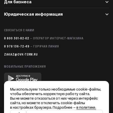
Для бизнеса
Сервисы
Оплата
Для юридических лиц
Юридическая информация
Контакты
Условия возврата
Для профи
Положение о конфиденциальности
FAQ
Для партнеров
СВЯЗАТЬСЯ С НАМИ
Соглашение на обработку персональных данных
8 800 301-82-02
— ОПЕРАТОР ИНТЕРНЕТ-МАГАЗИНА
Правила программы лояльности
Соглашение на передачу персональных данных третьим
8 978 136-72-49
— ГОРЯЧАЯ ЛИНИЯ
лицам
ZAKAZ@OVK-TERM.RU
Пользовательское соглашение
МОБИЛЬНЫЕ ПРИЛОЖЕНИЯ
Мы используем только необходимые cookie-файлы,
чтобы обеспечить корректную работу сайта.
ООО «ОВК ТЕРМ»
Вы не можете отказаться от них через интерфейс
сайта, но можете отключить cookie-файлы
Вся информация на сайте носит справочный характер и не
в настройках браузера. Подробнее —
в политике.
является публичной офертой, определяемой статьей 437 ГК
РФ. Изображения и описания могут не соответствовать