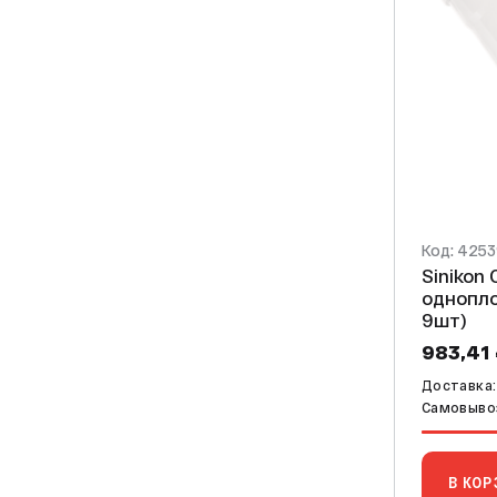
Код: 425
Sinikon Comfo
однопло
9шт)
983,41
Доставка:
Самовывоз
В КОР