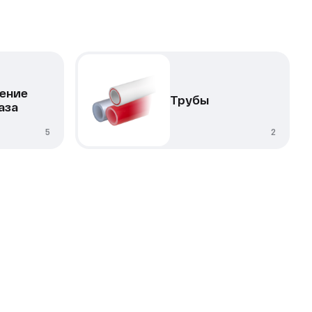
ение
Трубы
аза
5
2