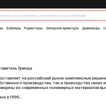
лы
Бойлеры
Радиаторы
Запорная арматура
Дымоходы
С
авитель бренда
ставляет на российский рынок комплексные решени
бственного производства, так и произодства своих е
ведены из современных полимерных материалов выс
о в 1996...