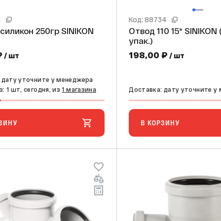
1
Код: 88734
ликон 250гр SINIKON
Отвод 110 15* SINIKON (20 шт./
упак.)
₽
198,00 ₽
/ шт
/ шт
 дату уточните у менеджера
: 1 шт, сегодня, из
1 магазина
Доставка: дату уточните у
ЗИНУ
В КОРЗИНУ