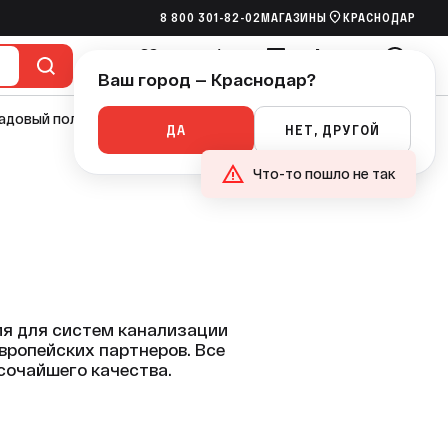
8 800 301-82-02
МАГАЗИНЫ
КРАСНОДАР
Ваш город — Краснодар?
Избранное
Сравнение
Сметы
Корзина
Войти
адовый полив
Насосы
Канализация
Ручной инструмент
ДА
НЕТ, ДРУГОЙ
Что-то пошло не так
я для систем канализации
вропейских партнеров. Все
очайшего качества.