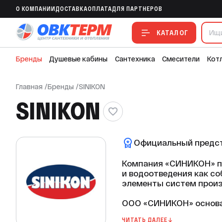
O КОМПАНИИ
ДОСТАВКА
ОПЛАТА
ДЛЯ ПАРТНЕРОВ
КАТАЛОГ
Бренды
Душевые кабины
Сантехника
Смесители
Кот
Главная
/
Бренды
/
SINIKON
SINIKON
Официальный предст
Компания «СИНИКОН» по
и водоотведения как со
элементы систем произ
ООО «СИНИКОН» основан
ЧИТАТЬ ДАЛЕЕ ↓