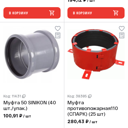
/ шт
В КОРЗИНУ
В КОРЗИНУ
Код: 11431
Код: 38385
Муфта 50 SINIKON (40
Муфта
шт./упак.)
противопожарная110
(СПАРК) (25 шт)
100,91 ₽
/ шт
280,43 ₽
/ шт