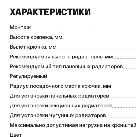
Изготовлено из оцинкованной стали с полимерн
обеспечивает долговечность и устойчивость к ко
ХАРАКТЕРИСТИКИ
Преимущества:

* Регулируемость: позволяет настроить креплени
Монтаж
* Надёжность: максимальная нагрузка на кронште
* Универсальность: подходит для установки панельн
Высота крепежа, мм
* Эстетичность: белый цвет (RAL9016) гармоничн
Вылет крючка, мм
Характеристики:

Рекомендуемая высота радиаторов, мм
* Высота крепежа: 670 мм.

Рекомендуемый тип панельных радиаторов
* Вылет крючка: 15 мм.

* Рекомендуемая высота радиаторов: 500 мм.

Регулируемый
* Радиус посадочного места крючка: 23 мм.

* Материал: оцинкованная сталь.

Радиус посадочного места крючка, мм
* Покрытие: полимерно-порошковое.

Для установки панельных радиаторов
* Цвет: белый (RAL9016).

* Форма профиля крепления: квадратная.

Для установки секционных радиаторов
* Вес без упаковки: 0,632 кг.

Для установки чугунных радиаторов
Комплектация:

Максимально допустимая нагрузка на кронштейн
В одной упаковке 10 штук креплений.

Цвет