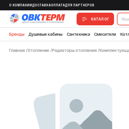
O КОМПАНИИ
ДОСТАВКА
ОПЛАТА
ДЛЯ ПАРТНЕРОВ
В ИЗБРАННОЕ
В СРАВНЕНИЕ
В СМЕТУ
КАТАЛОГ
Бренды
Душевые кабины
Сантехника
Смесители
Кот
Главная
/
Отопление
/
Радиаторы отопления
/
Комплектующи