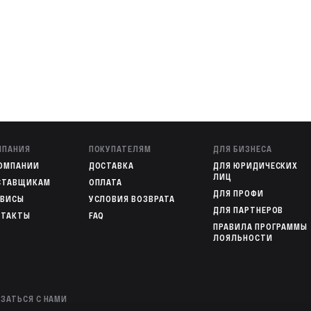
МПАНИЯ
ПОКУПАТЕЛЯМ
ДЛЯ БИЗНЕСА
КОМПАНИИ
ДОСТАВКА
ДЛЯ ЮРИДИЧЕСКИХ
ЛИЦ
СТАВЩИКАМ
ОПЛАТА
ДЛЯ ПРОФИ
РВИСЫ
УСЛОВИЯ ВОЗВРАТА
ДЛЯ ПАРТНЕРОВ
НТАКТЫ
FAQ
ПРАВИЛА ПРОГРАММЫ
ЛОЯЛЬНОСТИ
ЗАТЬСЯ С НАМИ