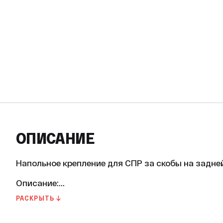
ОПИСАНИЕ
Напольное крепление для СПР за скобы на задне
Описание:

РАСКРЫТЬ ↓
Напольное крепление для СПР за скобы на задне
надёжное и удобное решение для установки алю