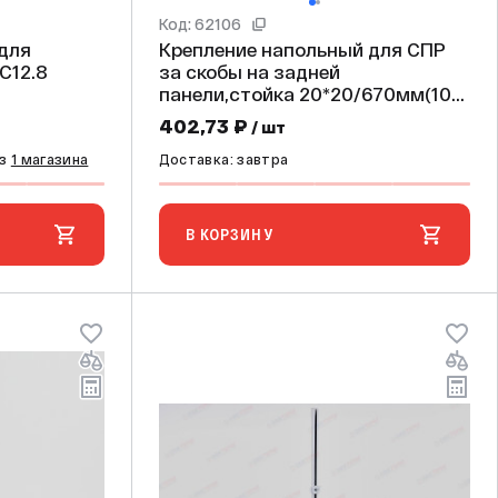
Код: 62106
 для
Крепление напольный для СПР
С12.8
за скобы на задней
панели,стойка 20*20/670мм(10
шт/кор)
402,73 ₽
/ шт
из
1 магазина
Доставка: завтра
В КОРЗИНУ