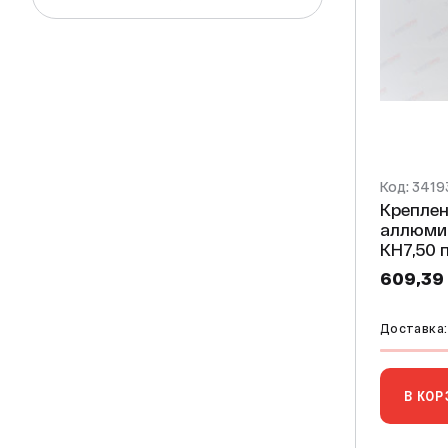
Код: 3419
Креплен
аллюми
КН7,50 под радиатор 300-350мм
*
609,39
Доставка:
В КОР