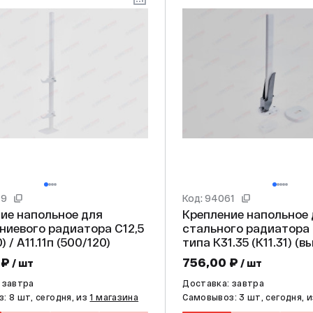
49
Код: 94061
ие напольное для
Крепление напольное
иевого радиатора С12,5
стального радиатора д
) / А11.11п (500/120)
типа К31.35 (К11.31) (
600)
 ₽
756,00 ₽
/ шт
/ шт
 завтра
Доставка: завтра
: 8 шт, сегодня, из
1 магазина
Самовывоз: 3 шт, сегодня, 