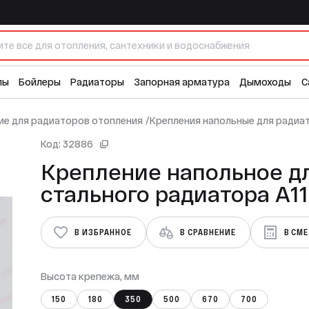
диатора А11.21
лы
Бойлеры
Радиаторы
Запорная арматура
Дымоходы
С
е для радиаторов отопления
/
Крепления напольные для радиа
Код: 32886
Крепление напольное д
стального радиатора А11
В ИЗБРАННОЕ
В СРАВНЕНИЕ
В СМ
Высота крепежа, мм
150
180
350
500
670
700