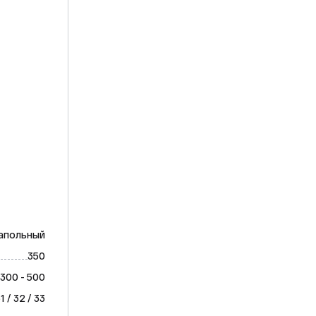
апольный
350
300 - 500
31 / 32 / 33