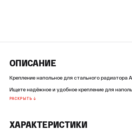
ОПИСАНИЕ
Крепление напольное для стального радиатора А11
Ищете надёжное и удобное крепление для напол
Представляем вам крепление напольное для сталь
РАСКРЫТЬ ↓
«Кайрос».

Основные характеристики:

* Материал: оцинкованная сталь.

ХАРАКТЕРИСТИКИ
* Цвет: белый (RAL9016).

* Покрытие: полимерное порошковое.
