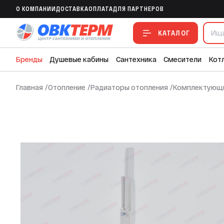
Крепление напольное для стального ра
O КОМПАНИИ
ДОСТАВКА
ОПЛАТА
ДЛЯ ПАРТНЕРОВ
В ИЗБРАННОЕ
В СРАВНЕНИЕ
В СМЕТУ
КАТАЛОГ
Бренды
Душевые кабины
Сантехника
Смесители
Кот
Главная
/
Отопление
/
Радиаторы отопления
/
Комплектующи