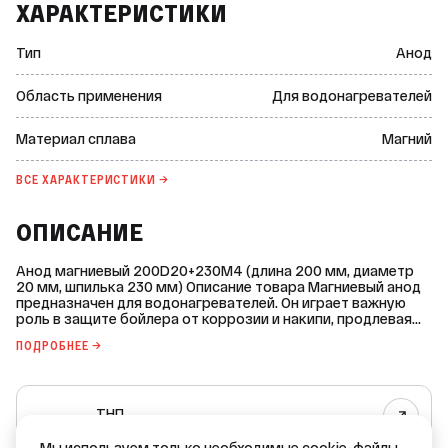
ХАРАКТЕРИСТИКИ
Тип
Анод
Область применения
Для водонагревателей
Материал сплава
Магний
ВСЕ ХАРАКТЕРИСТИКИ →
ОПИСАНИЕ
Анод магниевый 200D20+230M4 (длина 200 мм, диаметр
20 мм, шпилька 230 мм) Описание товара Магниевый анод
предназначен для водонагревателей. Он играет важную
роль в защите бойлера от коррозии и накипи, продлевая
срок его службы. Основные характеристики: * Марка: ТНП. *
ПОДРОБНЕЕ →
Страна-производитель: не указана. * Тип: анод. * Область
применения: для водонагревателей. * Материал сплава:
магний. * Диаметр сплава: 20 мм. * Длина сплава: 200 мм. *
Длина шпильки с резьбой: 230 мм. * Резьба шпильки: М4.
ТНП
Приобретая наш анод, вы заботитесь о долговечности и
надёжности вашего водонагревателя.
Все товары бренда