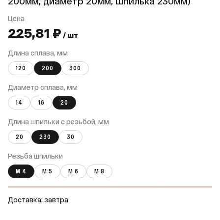
200мм, диаметр 20мм, шпилька 230мм)
Цена
225,81 ₽
/ шт
Длина сплава, мм
120
200
300
Диаметр сплава, мм
14
16
20
Длина шпильки с резьбой, мм
20
230
30
Резьба шпильки
М 4
М 5
М 6
М 8
Доставка: завтра