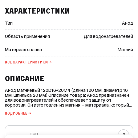
ХАРАКТЕРИСТИКИ
Тип
Анод
Область применения
Для водонагревателей
Материал сплава
Магний
ВСЕ ХАРАКТЕРИСТИКИ →
ОПИСАНИЕ
Анод магниевый 120D16+20M4 (длина 120 мм, диаметр 16
мм, шпилька 20 мм) Описание товара: Анод предназначен
для водонагревателей и обеспечивает защиту от
коррозии. Он изготовлен из магния — материала, который
эффективно притягивает коррозийные частицы,
ПОДРОБНЕЕ →
предотвращая повреждение бака бойлера.
Характеристики: * Марка: ТНП. * Страна-производитель: не
указана. * Тип: анод. * Область применения: для
водонагревателей. * Материал сплава: магний. * Диаметр
ТНП
сплава: 16 мм. * Длина сплава: 120 мм. * Длина шпильки с