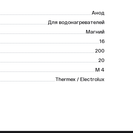
Анод
Для водонагревателей
Магний
16
200
20
ных моделях водонагревателей, 
М 4
одлевая срок службы оборудования.
Thermex / Electrolux