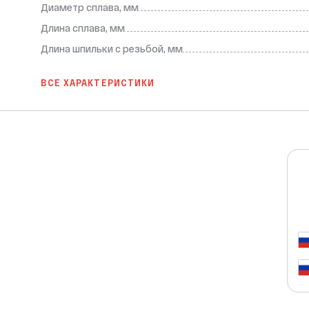
Диаметр сплава, мм
Длина сплава, мм
Длина шпильки с резьбой, мм
ВСЕ ХАРАКТЕРИСТИКИ
т важную роль в защите от коррозии. Он 
ективно притягивает коррозийные 
к водонагревателя.
