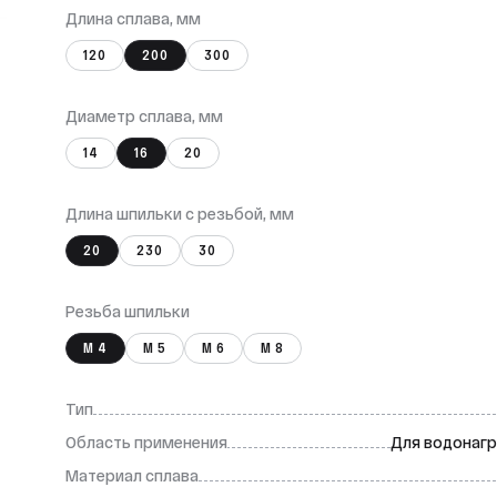
Длина сплава, мм
120
200
300
Диаметр сплава, мм
14
16
20
Длина шпильки с резьбой, мм
20
230
30
Резьба шпильки
М 4
М 5
М 6
М 8
Тип
Область применения
Для водонагр
Материал сплава