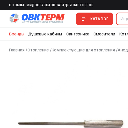
Анод магниевый 200D16+20M4 (длина 
O КОМПАНИИ
ДОСТАВКА
ОПЛАТА
ДЛЯ ПАРТНЕРОВ
В ИЗБРАННОЕ
В СРАВНЕНИЕ
В СМЕТУ
КАТАЛОГ
Бренды
Душевые кабины
Сантехника
Смесители
Кот
Главная
/
Отопление
/
Комплектующие для отопления
/
Анод