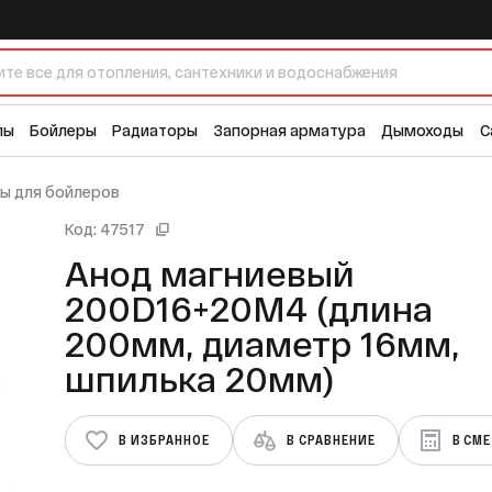
200мм, диаметр 16мм, шпилька 20мм)
лы
Бойлеры
Радиаторы
Запорная арматура
Дымоходы
С
ы для бойлеров
Код: 47517
Анод магниевый
200D16+20M4 (длина
200мм, диаметр 16мм,
шпилька 20мм)
В ИЗБРАННОЕ
В СРАВНЕНИЕ
В СМ