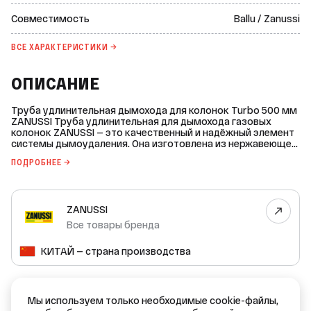
Совместимость
Ballu / Zanussi
ВСЕ ХАРАКТЕРИСТИКИ →
ОПИСАНИЕ
Труба удлинительная дымохода для колонок Turbo 500 мм
ZANUSSI Труба удлинительная для дымохода газовых
колонок ZANUSSI — это качественный и надёжный элемент
системы дымоудаления. Она изготовлена из нержавеющей
стали, что обеспечивает ей долгий срок службы и
ПОДРОБНЕЕ →
устойчивость к коррозии. Основные характеристики: *
Диаметр коаксиального дымохода: 60 мм. * Длина: 500 мм.
* Материал: нержавеющая сталь. * Цвет: нержавейка. Эта
труба совместима с газовыми колонками Zanussi и Ballu.
ZANUSSI
Она легко устанавливается и обеспечивает эффективное
удаление продуктов сгорания.
Все товары бренда
КИТАЙ — страна производства
ДОКУМЕНТЫ
Мы используем только необходимые cookie-файлы,