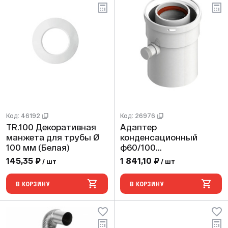
Код: 46192
Код: 26976
TR.100 Декоративная
Адаптер
манжета для трубы Ø
конденсационный
100 мм (Белая)
ф60/100
(кондесатоотводчик)
145,35 ₽
1 841,10 ₽
/ шт
/ шт
В КОРЗИНУ
В КОРЗИНУ