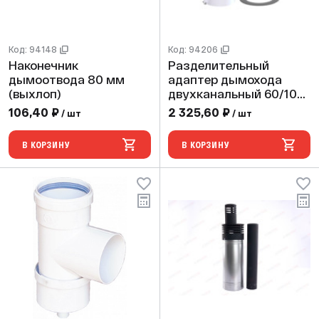
Код: 94148
Код: 94206
Наконечник
Разделительный
дымоотвода 80 мм
адаптер дымохода
(выхлоп)
двухканальный 60/100
на систему 80/80 с
106,40 ₽
2 325,60 ₽
/ шт
/ шт
фланцем и (универсал)
В КОРЗИНУ
В КОРЗИНУ