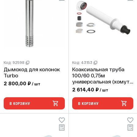
Код: 92598
Код: 43153
Дымоход для колонок
Коаксиальная труба
Turbo
100/60 0,75м
универсальная (хомут,
2 800,00 ₽
/ шт
фланец, втулка)
2 614,40 ₽
/ шт
В КОРЗИНУ
В КОРЗИНУ