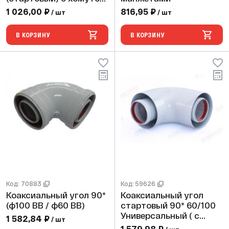
и втулкой
1 026,00 ₽
816,95 ₽
/ шт
/ шт
В КОРЗИНУ
В КОРЗИНУ
Код: 70883
Код: 59626
Коаксиальный угол 90*
Коаксиальный угол
(ф100 ВВ / ф60 ВВ)
стартовый 90* 60/100
Универсальный ( с
1 582,84 ₽
/ шт
подключением к котлу)
1 579,98 ₽