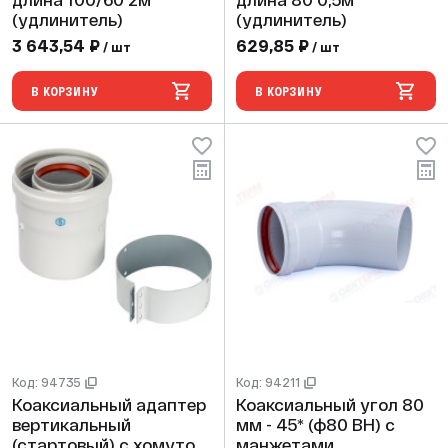
длина 100/60 2м
длина 80 0,5м
(удлинитель)
(удлинитель)
3 643,54 ₽
629,85 ₽
/ шт
/ шт
В КОРЗИНУ
В КОРЗИНУ
Код: 94735
Код: 94211
Коаксиальный адаптер
Коаксиальный угол 80
вертикальный
мм - 45* (ф80 ВН) с
(стартовый) с хомутом
манжетами