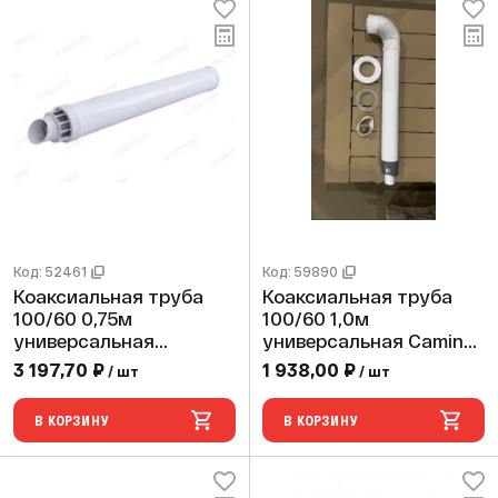
Код: 52461
Код: 59890
Коаксиальная труба
Коаксиальная труба
100/60 0,75м
100/60 1,0м
универсальная
универсальная Camino
Антилед (хомут,
антилед(хомут,стакан6
3 197,70 ₽
1 938,00 ₽
/ шт
/ шт
фланец, втулка)
0/50,фланец,2манж)
В КОРЗИНУ
В КОРЗИНУ