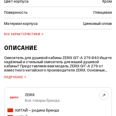
Цвет корпуса
Хром
Поверхность
Глянцевая
Материал корпуса
Цинковый сплав
ВСЕ ХАРАКТЕРИСТИКИ →
ОПИСАНИЕ
Смеситель для душевой кабины ZERIX GIT-A 279 Ø40 Ищете
надёжный и стильный смеситель для вашей душевой
кабины? Представляем вам модель ZERIX GIT-A 279 от
известного китайского производителя ZERIX. Основные
характеристики: * Управление: однорычажное
ПОДРОБНЕЕ →
(картриджное). * Материал корпуса: цинковый сплав. * Цвет
корпуса: хром. * Поверхность: глянцевая. * Монтаж: на
стену. * Душевой гарнитур в комплекте: да (шланг и лейка).
* Длина душевого шланга: 1500 мм. * Исполнение душевого
ZERIX
шланга: металлический. * Защита от перекручивания: да. *
Диаметр подключения подвода воды: 1/2" х 1/2". * Диаметр
Все товары бренда
картриджа: 40 мм. Преимущества: * Стильный
хромированный корпус, который гармонично впишется в
КИТАЙ — родина бренда
любой интерьер. * Надёжный керамический картридж
обеспечивает плавное и точное управление потоком воды.