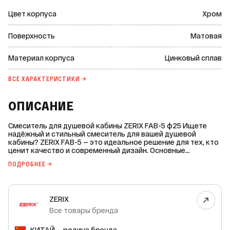
Цвет корпуса
Хром
Поверхность
Матовая
Материал корпуса
Цинковый сплав
ВСЕ ХАРАКТЕРИСТИКИ →
ОПИСАНИЕ
Смеситель для душевой кабины ZERIX FAB-5 ф25 Ищете
надёжный и стильный смеситель для вашей душевой
кабины? ZERIX FAB-5 — это идеальное решение для тех, кто
ценит качество и современный дизайн. Основные
характеристики: * Вид: однорычажные (картриджные) для
ПОДРОБНЕЕ →
душа. * Марка: ZERIX. * Страна-производитель: Китай. * Цвет
корпуса: хром. * Поверхность: матовая. * Материал
корпуса: цинковый сплав. * Монтаж: на стену. * Способ
монтажа: эксцентрики. * Управление подачей воды:
ZERIX
рычажное (картридж). * Тип картриджа: керамический. *
Диаметр картриджа: 25 мм. Комплектация: * Смеситель. *
Все товары бренда
Душевая лейка (круглая, белая). * Душевой шланг
(металлический, длина 1500 мм). * Эксцентрики. *
КИТАЙ — родина бренда