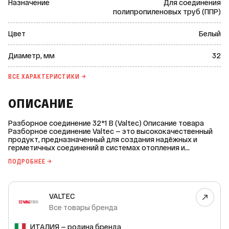
Назначение
Для соединения
полипропиленовых труб (ППР)
Цвет
Белый
Диаметр, мм
32
ВСЕ ХАРАКТЕРИСТИКИ →
ОПИСАНИЕ
Разборное соединение 32*1 В (Valtec) Описание товара
Разборное соединение Valtec — это высококачественный
продукт, предназначенный для создания надёжных и
герметичных соединений в системах отопления и
водоснабжения. Оно изготовлено из полипропилена PPR-
ПОДРОБНЕЕ →
100 тип 3 и латуни CW 617N с, что обеспечивает
долговечность и прочность изделия. Характеристики: *
Диаметр: 32. * Диаметр резьбы: 1 дюйм. * Тип соединения
резьбы: внутренняя. * Покрытие резьбовой части:
VALTEC
никелированное. * Материал: полипропилен PPR-100 тип 3 +
латунь CW 617N. * Компенсационное кольцо EPDM: да. *
Все товары бренда
Возможность затяжки ключом: да. * Цвет: белый. *
Номинальное давление (PN), bar: 20. * Максимальная
ИТАЛИЯ — родина бренда