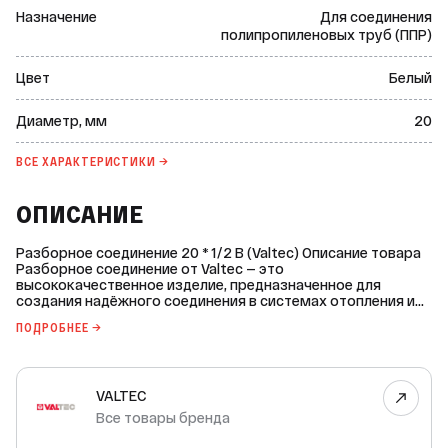
Назначение
Для соединения
полипропиленовых труб (ППР)
Цвет
Белый
Диаметр, мм
20
ВСЕ ХАРАКТЕРИСТИКИ →
ОПИСАНИЕ
Разборное соединение 20 * 1/2 В (Valtec) Описание товара
Разборное соединение от Valtec — это
высококачественное изделие, предназначенное для
создания надёжного соединения в системах отопления и
водоснабжения. Оно изготовлено из полипропилена PPR-
ПОДРОБНЕЕ →
100 тип 3 и латуни CW 617N с, что обеспечивает его
долговечность и устойчивость к коррозии. Соединение
имеет никелированное покрытие, которое защищает его
от воздействия агрессивных сред и придаёт ему
VALTEC
эстетичный внешний вид. Благодаря компенсационному
кольцу EPDM, соединение обеспечивает герметичность и
Все товары бренда
предотвращает утечки. Изделие легко монтируется и
демонтируется, что позволяет быстро и удобно