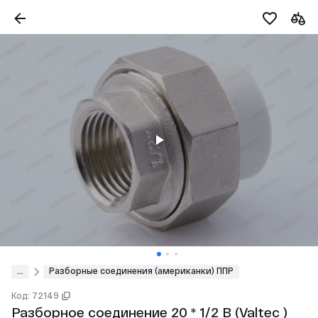
...
Разборные соединения (американки) ППР
Код: 72149
Разборное соединение 20 * 1/2 В (Valtec )