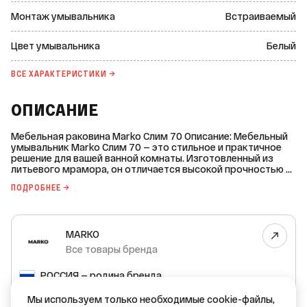
Монтаж умывальника
Встраиваемый
Цвет умывальника
Белый
ВСЕ ХАРАКТЕРИСТИКИ →
ОПИСАНИЕ
Мебельная раковина Marko Слим 70 Описание: Мебельный
умывальник Marko Слим 70 — это стильное и практичное
решение для вашей ванной комнаты. Изготовленный из
литьевого мрамора, он отличается высокой прочностью и
долговечностью. Основные характеристики: * Марка:
ПОДРОБНЕЕ →
MARKO. * Тип: мебельный встраиваемый умывальник. *
Цвет: белый. * Форма: прямоугольная. * Ориентация:
универсальная. * Размеры: ширина — 701 мм, глубина — 446
мм, высота — 147 мм. * Материал: литьевой мрамор. *
MARKO
Поверхность: глянцевая. * Вес: 15,2 кг. * Гарантия
производителя: 5 лет. Преимущества: * Прочность и
Все товары бренда
долговечность: раковина изготовлена из
высококачественного материала, который устойчив к
РОССИЯ — родина бренда
повреждениям и износу. * Универсальность: благодаря
универсальной ориентации, раковину можно установить
РОССИЯ — страна производства
Мы используем только необходимые cookie-файлы,
как на левую, так и на правую сторону. * Стильный дизайн: