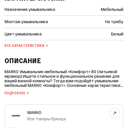
Назначение умывальника
Мебельный
Монтаж умывальника
На тумбу
Цвет умывальника
Белый
ВСЕ ХАРАКТЕРИСТИКИ →
ОПИСАНИЕ
MARKO Умывальник мебельный «Комфорт» 80 (литьевой
мрамор) Ищете стильное и функциональное решение для
вашей ванной комнаты? Тогда вам подойдёт умывальник
мебельный MARKO «Комфорт». Основные характеристики: *
Марка: MARKO. * Страна-производитель: не указана. *
ПОДРОБНЕЕ →
Назначение: для ванной комнаты. * Материал: литьевой
мрамор. * Форма: прямоугольная. * Ориентация:
универсальная. * Структура поверхности: глянцевая. *
Монтаж: установка на тумбу. * Цвет: белый. * Расположение
MARKO
смесителя: по центру. * Отверстие для перелива: есть. *
Диаметр отверстия под смеситель: 35 мм. * Декоративное
Все товары бренда
кольцо в комплекте: да. * Ширина без упаковки: 793 мм. *
Глубина без упаковки: 445 мм. * Высота без упаковки: 145