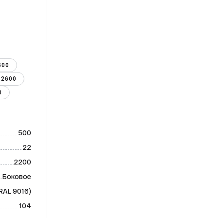
600
2600
0
500
22
2200
Боковое
RAL 9016)
104