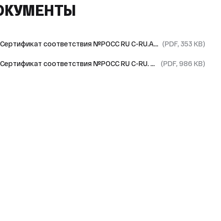
ОКУМЕНТЫ
Сертификат соответствия №РОСС RU С-RU.АГ16.В.00371/22
(PDF, 353 KB)
Сертификат соответствия №РОСС RU С-RU. АГ16.В.00420/22
(PDF, 986 KB)