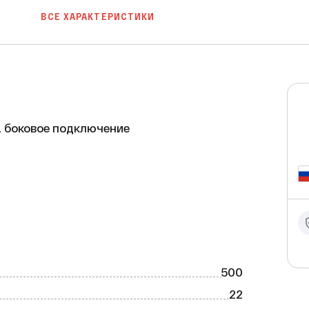
ВСЕ ХАРАКТЕРИСТИКИ
, боковое подключение

ективный отопительный прибор, который 
тор изготовлен из холоднокатаной 
ERITE N-MT и имеет гладкую глянцевую 
елый цвет (RAL 9016).

500
22