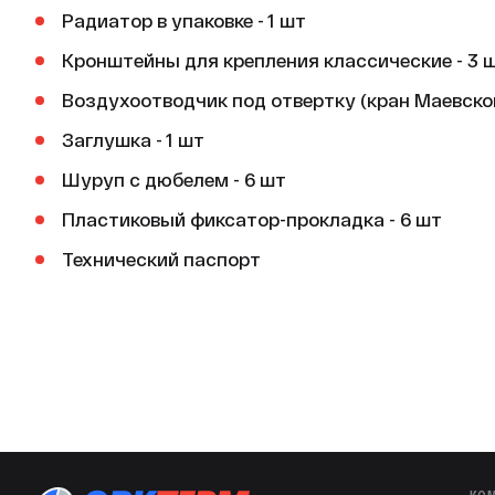
Вид установки (крепления)
Радиатор в упаковке - 1 шт
Монтаж
Кронштейны для крепления классические - 3 
Наличие креплений
Воздухоотводчик под отвертку (кран Маевского
Вид крепления
Заглушка - 1 шт
Наличие установочной планки крепления
Шуруп с дюбелем - 6 шт
Наличие монтажного комплекта для крепления к
Пластиковый фиксатор-прокладка - 6 шт
Наличие монтажного комплекта для крепления к
Наличие воздухоотводчика (крана Маевского) и 
Технический паспорт
Наличие запорных кранов
Наличие термостатического клапана в комплект
Наличие терморегулятора в комплекте
Наличие установочного узла подключения
Тип системы отопления
Возможность использования теплоносителя