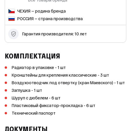
классический дизайн и белый цвет (RAL 9016), что
позволяет ему гармонично вписаться в любой интерьер.
ЧЕХИЯ — родина бренда
Он оснащён всем необходимым для установки и
эксплуатации, включая крепления, воздухоотводчик (кран
РОССИЯ — страна производства
Маевского) и заглушку. Благодаря высокой теплоотдаче и
мощности, радиатор быстро и эффективно нагревает
помещение, обеспечивая комфортную температуру в
Гарантия производителя: 10 лет
любое время года. Гарантия производителя составляет 10
лет, а срок службы — 25 лет. Приобретая радиатор
стальной KOER, вы получаете надёжное, качественное и
долговечное оборудование для вашей системы отопления.
КОМПЛЕКТАЦИЯ
Радиатор в упаковке - 1 шт
Кронштейны для крепления классические - 3 шт
Воздухоотводчик под отвертку (кран Маевского) - 1 шт
Заглушка - 1 шт
Шуруп с дюбелем - 6 шт
Пластиковый фиксатор-прокладка - 6 шт
Технический паспорт
ДОКУМЕНТЫ