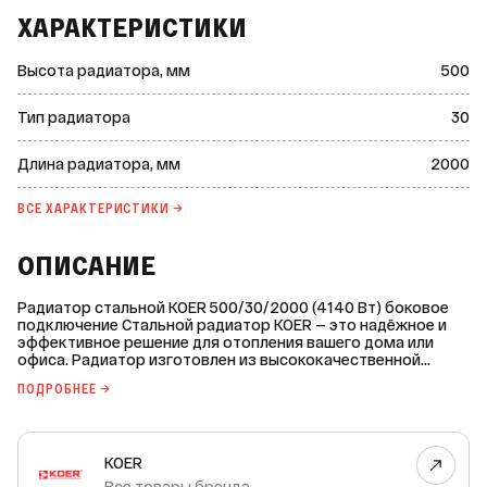
ХАРАКТЕРИСТИКИ
Высота радиатора, мм
500
Тип радиатора
30
Длина радиатора, мм
2000
ВСЕ ХАРАКТЕРИСТИКИ →
ОПИСАНИЕ
Радиатор стальной KOER 500/30/2000 (4140 Вт) боковое
подключение Стальной радиатор KOER — это надёжное и
эффективное решение для отопления вашего дома или
офиса. Радиатор изготовлен из высококачественной
холоднокатаной нелегированной стали DC 01 по
ПОДРОБНЕЕ →
технологии BONDERITE N-MT, что обеспечивает
долговечность и прочность изделия. Основные
характеристики: * Мощность: 4140 Вт. * Площадь обогрева:
41,4 м². * Тип подключения: боковое. * Межосевое
KOER
расстояние: 449 мм. * Толщина (глубина): 160 мм. * Длина:
2000 мм. * Высота радиатора: 500 мм. Радиатор имеет
Все товары бренда