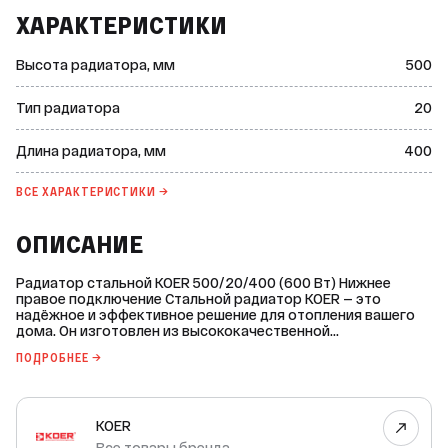
ХАРАКТЕРИСТИКИ
Высота радиатора, мм
500
Тип радиатора
20
Длина радиатора, мм
400
ВСЕ ХАРАКТЕРИСТИКИ →
ОПИСАНИЕ
Радиатор стальной KOER 500/20/400 (600 Вт) Нижнее
правое подключение Стальной радиатор KOER — это
надёжное и эффективное решение для отопления вашего
дома. Он изготовлен из высококачественной
холоднокатаной нелегированной стали DC 01 по
ПОДРОБНЕЕ →
технологии BONDERITE N-MT, которая обеспечивает
долговечность и устойчивость к коррозии. Радиатор
имеет следующие характеристики: * Длина: 400 мм; *
Высота: 500 мм; * Межосевое расстояние: 449 мм; *
KOER
Толщина (глубина): 104 мм; * Теплоотдача: 600 Вт; *
Площадь обогрева: 6 м²; * Тип подключения: нижнее
Все товары бренда