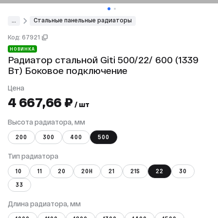
...
Стальные панельные радиаторы
Код: 67921
НОВИНКА
Радиатор стальной Giti 500/22/ 600 (1339
Вт) Боковое подключение
Цена
4 667,66 ₽
/ шт
Высота радиатора, мм
200
300
400
500
Тип радиатора
10
11
20
20Н
21
21S
22
30
33
Длина радиатора, мм