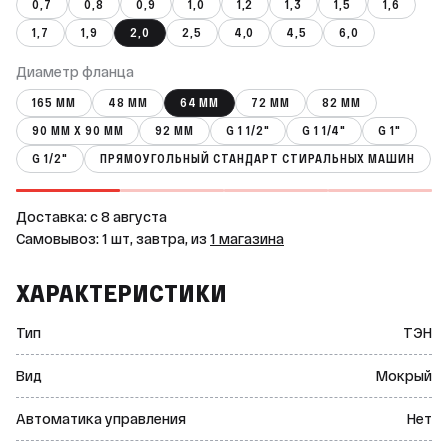
0,7
0,8
0,9
1,0
1,2
1,3
1,5
1,6
1,7
1,9
2,0
2,5
4,0
4,5
6,0
Диаметр фланца
165 ММ
48 ММ
64 ММ
72 ММ
82 ММ
90 ММ Х 90 ММ
92 ММ
G 1 1/2"
G 1 1/4"
G 1"
G 1/2"
ПРЯМОУГОЛЬНЫЙ СТАНДАРТ СТИРАЛЬНЫХ МАШИН
Доставка: c 8 августа
Самовывоз: 1 шт, завтра, из
1 магазина
ХАРАКТЕРИСТИКИ
Тип
ТЭН
Вид
Мокрый
Автоматика управления
Нет