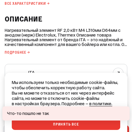
ВСЕ ХАРАКТЕРИСТИКИ →
ОПИСАНИЕ
Нагревательный элемент RF 2,0 кВт М4 L310мм D64мм с
анодом (нерж) Electrolux, Thermex Описание товара
Нагревательный элемент от бренда ITA — это надёжный и
качественный компонент для вашего бойлера или котла. Он
изготовлен из нержавеющей стали, что обеспечивает его
ПОДРОБНЕЕ →
долговечность и устойчивость к коррозии. Основные
характеристики: * Мощность: 2,0 кВт. * Напряжение: 220 В. *
Тип: мокрый. * Форма: прямая. * Длина: 310 мм. * Диаметр
фланца: 64 мм. * Совместимость: Electrolux, Garanterm,
ITA
Thermex. ТЭН оснащён трубкой под терморегулятор
(термостат), но не имеет автоматики управления. Анод в
Все товары бренда
комплект не входит, но предусмотрено отверстие под
Мы используем только необходимые cookie-файлы,
анод с резьбой М4. Вес нагревательного элемента
чтобы обеспечить корректную работу сайта.
РОССИЯ — родина бренда
составляет 0,3 кг. Это компактный и лёгкий компонент,
Вы не можете отказаться от них через интерфейс
который легко установить и подключить. Приобретая
ИТАЛИЯ — страна производства
сайта, но можете отключить cookie-файлы
нагревательный элемент ITA, вы получаете качественный
в настройках браузера. Подробнее —
в политике.
продукт по доступной цене.
Ваш город — Краснодар?
ОТКАЗАТЬСЯ
Что-то пошло не так
ПРИНЯТЬ ВСЕ
ДА
НЕТ, ДРУГОЙ