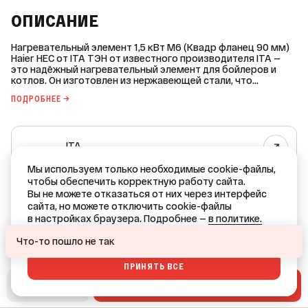
ОПИСАНИЕ
Нагревательный элемент 1,5 кВт М6 (Квадр фланец 90 мм)
Haier HEC от ITA ТЭН от известного производителя ITA —
это надёжный нагревательный элемент для бойлеров и
котлов. Он изготовлен из нержавеющей стали, что
обеспечивает его долговечность и устойчивость к
ПОДРОБНЕЕ →
коррозии. Основные характеристики: * Мощность: 1,5 кВт. *
Напряжение: 220 В. * Тип: мокрый. * Форма: гнутый. * Длина:
295 мм. * Диаметр фланца: 90 x 90 мм. * Совместимость:
Haier. * Модель: RF. * Вес без упаковки: 0,3 кг. Этот
ITA
нагревательный элемент подходит для использования в
различных системах отопления и горячего водоснабжения.
Все товары бренда
Он обеспечивает эффективное нагревание воды и имеет
Мы используем только необходимые cookie-файлы,
удобную форму для монтажа. Отсутствие анода и
чтобы обеспечить корректную работу сайта.
РОССИЯ — родина бренда
автоматики управления позволяет адаптировать ТЭН под
Вы не можете отказаться от них через интерфейс
различные системы. Приобретая нагревательный элемент
КИТАЙ — страна производства
сайта, но можете отключить cookie-файлы
от ITA, вы получаете качественный продукт, который
в настройках браузера. Подробнее —
в политике.
обеспечит надёжную работу вашей системы отопления или
горячего водоснабжения.
Ваш город — Краснодар?
ОТКАЗАТЬСЯ
Что-то пошло не так
ПРИНЯТЬ ВСЕ
ДА
НЕТ, ДРУГОЙ
В СМЕТУ
В КОРЗИНУ