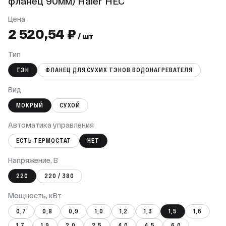
фланец 90мм) Haier HEC
Цена
2 520,54 ₽
/ шт
Тип
ТЭН
ФЛАНЕЦ ДЛЯ СУХИХ ТЭНОВ ВОДОНАГРЕВАТЕЛЯ
Вид
МОКРЫЙ
СУХОЙ
Автоматика управления
ЕСТЬ ТЕРМОСТАТ
НЕТ
Напряжение, В
220
220 / 380
Мощность, кВт
0,7
0,8
0,9
1,0
1,2
1,3
1,5
1,6
1,7
1,9
2,0
2,5
4,0
4,5
6,0