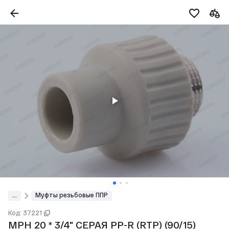
...
Муфты резьбовые ППР
Код: 37221
МРН 20 * 3/4" СЕРАЯ PP-R (RTP) (90/15)