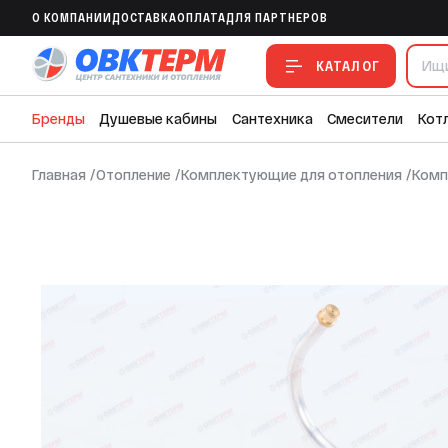
Комплект перехода на сжиженный газ н
O КОМПАНИИ
ДОСТАВКА
ОПЛАТА
ДЛЯ ПАРТНЕРОВ
В ИЗБРАННОЕ
В СРАВНЕНИЕ
В СМЕТУ
КАТАЛОГ
Бренды
Душевые кабины
Сантехника
Смесители
Кот
Главная
/
Отопление
/
Комплектующие для отопления
/
Комп