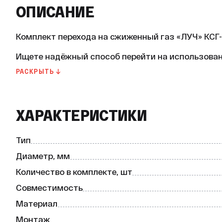
ОПИСАНИЕ
Комплект перехода на сжиженный газ «ЛУЧ» КСГ-1
Ищете надёжный способ перейти на использовани
отопления? Тогда вам подойдёт комплект переход
РАСКРЫТЬ ↓
Основные характеристики:

* Марка: «ЛУЧ».

* Страна-производитель: Россия.

ХАРАКТЕРИСТИКИ
* Тип: жиклёры.

* Материал: латунь.

* Диаметр: 0,86 мм.

Тип
* Количество в комплекте: 10 шт.

* Рабочая среда: система отопления.

Диаметр, мм
* Вид топлива: сжиженный газ LPG.

Количество в комплекте, шт
* Монтаж: встраиваемый.

* Совместимость: Луч.

Совместимость
Материал
Комплект перехода на сжиженный газ — это идеал
обеспечить бесперебойную работу системы отоп
Монтаж