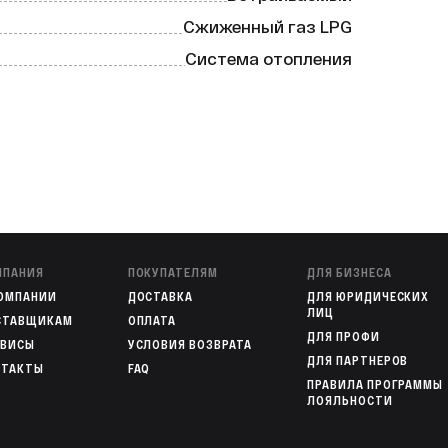
ой латуни, что гарантирует их 
имости с системой отопления «Луч», вы 
Сжиженный газ LPG
ёт именно к вашей системе.

Система отопления
ный комплект перехода на сжиженный 
МПАНИЯ
ПОКУПАТЕЛЯМ
ДЛЯ БИЗНЕСА
КОМПАНИИ
ДОСТАВКА
ДЛЯ ЮРИДИЧЕСКИХ
ЛИЦ
СТАВЩИКАМ
ОПЛАТА
ДЛЯ ПРОФИ
РВИСЫ
УСЛОВИЯ ВОЗВРАТА
ДЛЯ ПАРТНЕРОВ
НТАКТЫ
FAQ
ПРАВИЛА ПРОГРАММЫ
ЛОЯЛЬНОСТИ