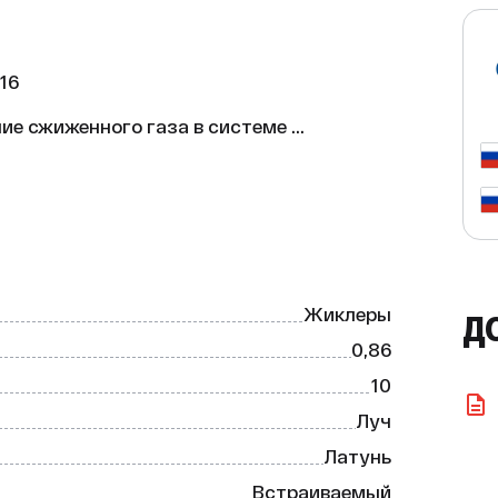
6

е сжиженного газа в системе 
а на сжиженный газ для «ЛУЧ» КСГ-16.

Жиклеры
Д
0,86
10
Луч
Латунь
ьное решение для тех, кто хочет 
ления с использованием сжиженного 
Встраиваемый