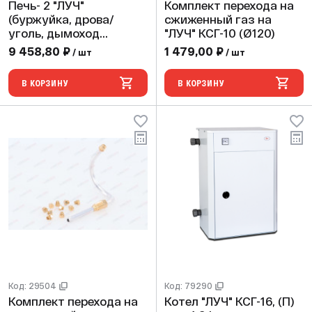
Печь- 2 "ЛУЧ"
Комплект перехода на
(буржуйка, дрова/
сжиженный газ на
уголь, дымоход
"ЛУЧ" КСГ-10 (Ø120)
Ø102мм)
9 458,80 ₽
1 479,00 ₽
/ шт
/ шт
В КОРЗИНУ
В КОРЗИНУ
Код: 29504
Код: 79290
Комплект перехода на
Котел "ЛУЧ" КСГ-16, (П)