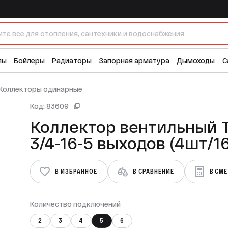
ходов (4шт/16ящ)
2 
лы
Бойлеры
Радиаторы
Запорная арматура
Дымоходы
С
Коллекторы одинарные
Код: 83609
Коллектор вентильный 
3/4-16-5 выходов 
В ИЗБРАННОЕ
В СРАВНЕНИЕ
В СМ
Количество подключений
2
3
4
5
6