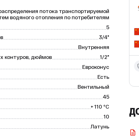
распределения потока транспортируемой
тем водяного отопления по потребителям
5
ов
3/4"
Внутренняя
х контуров, дюймов
1/2"
Евроконус
Есть
Вентильный
45
+ 110 °C
Д
10
Латунь
CW617N