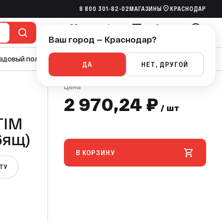
8 800 301-82-02
МАГАЗИНЫ
КРАСНОДАР
970,24 ₽
В КОРЗИНУ
/ шт
Ваш город — Краснодар?
Избранное
Сравнение
Сметы
Корзина
Войти
адовый полив
Насосы
Канализация
Ручной инструмент
ДА
НЕТ, ДРУГОЙ
Цена
2 970,24 ₽
/ шт
TIM
(4шт/16ящ)
В КОРЗИНУ
ЕТУ