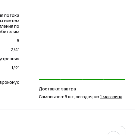
ия потока
ы систем
пления по
ебителям
5
3/4"
утренняя
1/2"
вроконус
Доставка: завтра
Самовывоз: 5 шт, сегодня, из
1 магазина