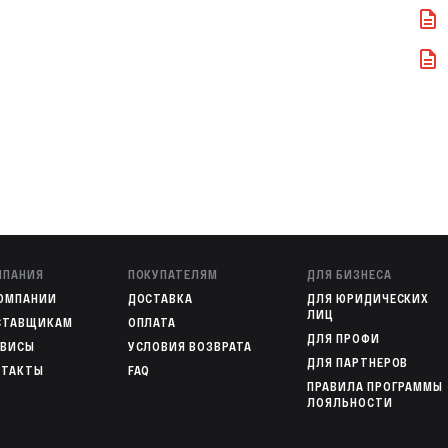
Никелированное
15 лет
1 год
чее и холодное водоснабжение, отопление
МПАНИЯ
ПОКУПАТЕЛЯМ
ДЛЯ БИЗНЕСА
КОМПАНИИ
ДОСТАВКА
ДЛЯ ЮРИДИЧЕСКИХ
ЛИЦ
СТАВЩИКАМ
ОПЛАТА
ДЛЯ ПРОФИ
РВИСЫ
УСЛОВИЯ ВОЗВРАТА
ДЛЯ ПАРТНЕРОВ
НТАКТЫ
FAQ
ПРАВИЛА ПРОГРАММЫ
ЛОЯЛЬНОСТИ