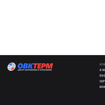
Покрытие
Срок службы
Гарантия производителя
Область применения
Горя
КО
O 
ПО
СЕ
КО