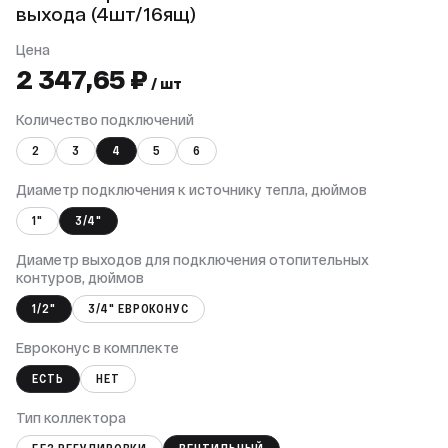
выхода (4шт/16ящ)
Цена
2 347,65 ₽
/ шт
Количество подключений
2
3
4
5
6
Диаметр подключения к источнику тепла, дюймов
1"
3/4"
Диаметр выходов для подключения отопительных
контуров, дюймов
1/2"
3/4" ЕВРОКОНУС
Евроконус в комплекте
ЕСТЬ
НЕТ
Тип коллектора