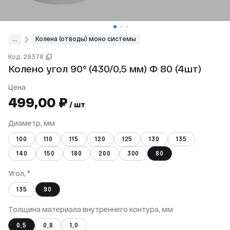
...
Колена (отводы) моно системы
Код: 28378
Колено угол 90° (430/0,5 мм) Ф 80 (4шт)
Цена
499,00 ₽
/ шт
Диаметр, мм
100
110
115
120
125
130
135
140
150
180
200
300
80
Угол, °
135
90
Толщина материала внутреннего контура, мм
0,5
0,8
1,0