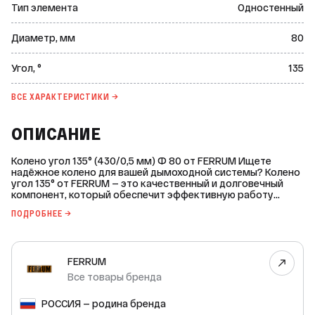
Тип элемента
Одностенный
Диаметр, мм
80
Угол, °
135
ВСЕ ХАРАКТЕРИСТИКИ →
ОПИСАНИЕ
Колено угол 135° (430/0,5 мм) Ф 80 от FERRUM Ищете
надёжное колено для вашей дымоходной системы? Колено
угол 135° от FERRUM — это качественный и долговечный
компонент, который обеспечит эффективную работу
вашего теплогенератора. Основные характеристики: *
ПОДРОБНЕЕ →
Марка стали: AISI 430. * Материал: нержавеющая сталь. *
Рабочая температура: до 450 °С. * Режим: сухой. * Серия
дымоходной системы: Ferrum GS. * Сфера применения: для
теплогенераторов на газовом топливе. * Тип элемента:
FERRUM
одностенный. * Толщина материала внутреннего контура:
0,5 мм. * Угол: 135°. Колено угол 135° от FERRUM изготовлено
Все товары бренда
из высококачественной нержавеющей стали AISI 430,
которая обеспечивает прочность и долговечность
РОССИЯ — родина бренда
изделия. Рабочая температура до 450 °C позволяет