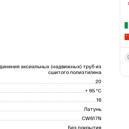


EC — это высококачественный и 
а предназначена для соединения труб в 
 также отопления.

динения аксиальных (надвижных) труб из
сшитого полиэтилена
20
+ 95 °C
16
Латунь
ой и долговечной латуни, что 
CW617N
 в различных инженерных системах.

Без покрытия