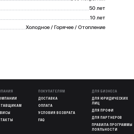
ии, гильза легко и быстро 
50 лет
10 лет
Холодное / Горячее / Отопление
о подходит для использования в 
 также отопления. Она обеспечивает 
арантирует бесперебойную работу 
МПАНИЯ
ПОКУПАТЕЛЯМ
ДЛЯ БИЗНЕСА
КОМПАНИИ
ДОСТАВКА
ДЛЯ ЮРИДИЧЕСКИХ
ЛИЦ
СТАВЩИКАМ
ОПЛАТА
ДЛЯ ПРОФИ
РВИСЫ
УСЛОВИЯ ВОЗВРАТА
ДЛЯ ПАРТНЕРОВ
НТАКТЫ
FAQ
ПРАВИЛА ПРОГРАММЫ
ЛОЯЛЬНОСТИ