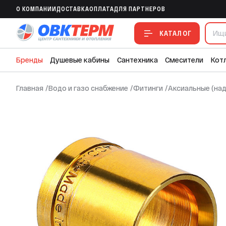
Гильза надвижная универсальная 20(2,
O КОМПАНИИ
ДОСТАВКА
ОПЛАТА
ДЛЯ ПАРТНЕРОВ
В ИЗБРАННОЕ
В СРАВНЕНИЕ
В СМЕТУ
КАТАЛОГ
Бренды
Душевые кабины
Сантехника
Смесители
Кот
Главная
/
Водо и газо снабжение
/
Фитинги
/
Аксиальные (на