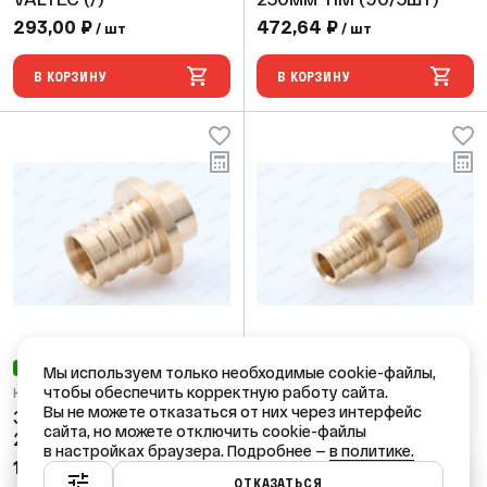
293,00 ₽
472,64 ₽
/ шт
/ шт
В КОРЗИНУ
В КОРЗИНУ
НОВИНКА
Мы используем только необходимые cookie-файлы,
чтобы обеспечить корректную работу сайта.
Код: 67030
Код: 26854
Вы не можете отказаться от них через интерфейс
Заглушка аксиальная
Муфта аксиальная 16-
сайта, но можете отключить cookie-файлы
20 TIM (5шт/240ящ)
2,2 х 3/4" н TIM
в настройках браузера. Подробнее —
в политике.
(216/27шт)
122,08 ₽
/ шт
Ваш город — Краснодар?
ОТКАЗАТЬСЯ