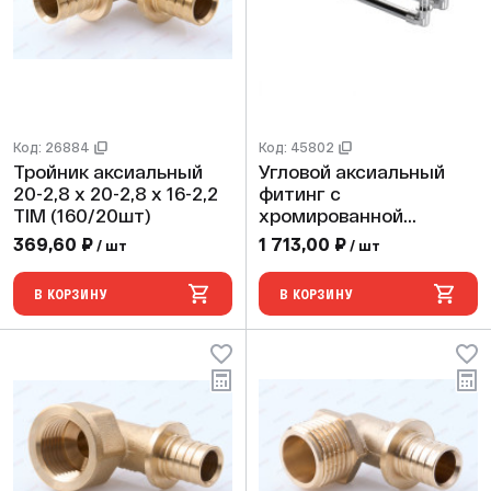
Код: 26884
Код: 45802
Тройник аксиальный
Угловой аксиальный
20-2,8 х 20-2,8 х 16-2,2
фитинг с
TIM (160/20шт)
хромированной
латунной трубкой
369,60 ₽
1 713,00 ₽
/ шт
/ шт
двойной 16(2,2)х15 L
300 VALTEC (30)
В КОРЗИНУ
В КОРЗИНУ