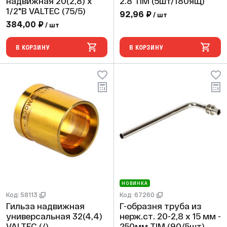
надвижная 20(2,8) х
2.8 TIM (5шт/180ящ)
1/2"В VALTEC (75/5)
92,96 ₽
/ шт
384,00 ₽
/ шт
В КОРЗИНУ
В КОРЗИНУ
НОВИНКА
Код: 58113
Код: 67260
Гильза надвижная
Г-образня труба из
универсальная 32(4,4)
нерж.ст. 20-2,8 х 15 мм -
VALTEC (/)
250мм TIM (90/5шт)