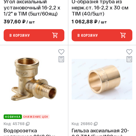
Угол аксиальный
U-образня труба из
установочный 16-2,2 х
нерж.ст. 16-2,2 х 30 см
1/2" в TIM (5шт/60ящ)
TIM (40/5шт)
397,60 ₽
1 062,88 ₽
/ шт
/ шт
В КОРЗИНУ
В КОРЗИНУ
НОВИНКА
СНИЖЕНИЕ ЦЕН
Код: 45768
Код: 26860
Водорозетка
Гильза аксиальная 20-