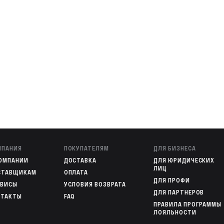
Эмаль Ag+
Да
Нет
Нет
1
1
Да
8,0
Нет
МПАНИЯ
ПОКУПАТЕЛЯМ
ДЛЯ БИЗНЕСА
Нет
КОМПАНИИ
ДОСТАВКА
ДЛЯ ЮРИДИЧЕСКИХ
ЛИЦ
Нет
СТАВЩИКАМ
ОПЛАТА
ДЛЯ ПРОФИ
РВИСЫ
УСЛОВИЯ ВОЗВРАТА
Нет
ДЛЯ ПАРТНЕРОВ
НТАКТЫ
FAQ
Механическое
ПРАВИЛА ПРОГРАММЫ
ЛОЯЛЬНОСТИ
Кабель питания с УЗО