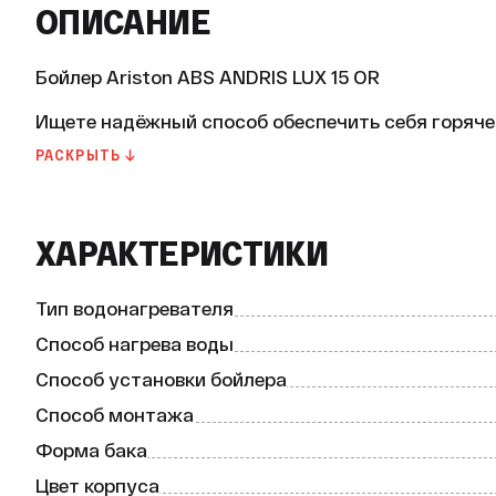
ОПИСАНИЕ
Бойлер Ariston ABS ANDRIS LUX 15 OR

Ищете надёжный способ обеспечить себя горячей
Ariston ABS ANDRIS LUX 15 OR. Этот накопительн
РАСКРЫТЬ ↓
горячей водой в любое время.

Основные характеристики:

* Тип водонагревателя: накопительный;

ХАРАКТЕРИСТИКИ
* Способ нагрева воды: электрический;

* Способ установки: настенный;

* Форма бака: плоский;

Тип водонагревателя
* Объём: 15 литров;

* Вид ТЭНа: мокрый;

Способ нагрева воды
* Покрытие внутреннего бака: эмаль Ag+;

Способ установки бойлера
* Подключение бойлера: нижнее;

* Ширина: 360 мм;

Способ монтажа
* Высота: 360 мм;

Форма бака
* Глубина: 346 мм.

Цвет корпуса