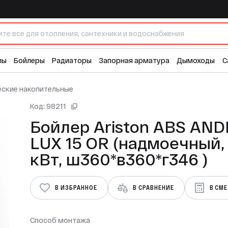
надмоечный, 1,2 кВт, ш360*в360*г346 )
9 
лы
Бойлеры
Радиаторы
Запорная арматура
Дымоходы
С
еские накопительные
Код: 98211
Бойлер Ariston ABS ANDRIS
LUX 15 OR (надмоечный, 1,2
кВт, ш360*в360*г346 )
В ИЗБРАННОЕ
В СРАВНЕНИЕ
В СМ
Способ монтажа