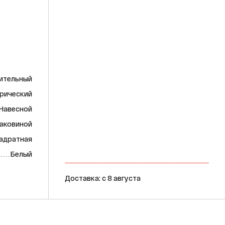
ительный
рический
Навесной
раковиной
адратная
Белый
Доставка: c 8 августа