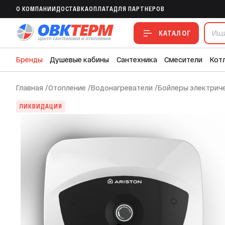
Бойлер Ariston ABS ANDRIS LUX 15 OR (
O КОМПАНИИ
ДОСТАВКА
ОПЛАТА
ДЛЯ ПАРТНЕРОВ
В ИЗБРАННОЕ
В СРАВНЕНИЕ
В СМЕТУ
КАТАЛОГ
Бренды
Душевые кабины
Сантехника
Смесители
Кот
Главная
/
Отопление
/
Водонагреватели
/
Бойлеры электрич
ЛИКВИДАЦИЯ