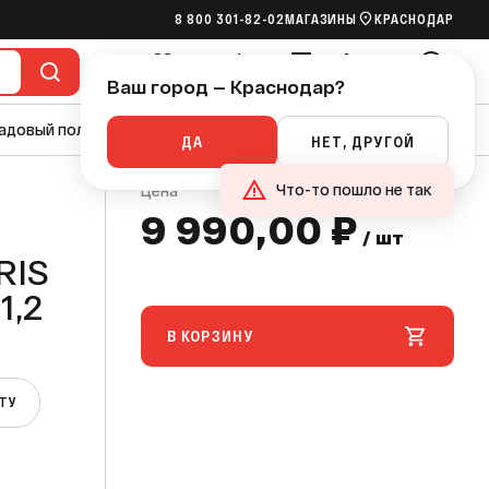
8 800 301-82-02
МАГАЗИНЫ
КРАСНОДАР
990,00 ₽
В КОРЗИНУ
/ шт
Ваш город — Краснодар?
Избранное
Сравнение
Сметы
Корзина
Войти
адовый полив
Насосы
Канализация
Ручной инструмент
ДА
НЕТ, ДРУГОЙ
Что-то пошло не так
Цена
9 990,00 ₽
/ шт
В КОРЗИНУ
ЕТУ