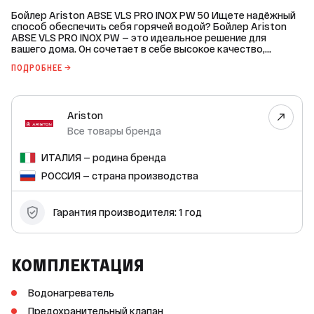
Бойлер Ariston ABSE VLS PRO INOX PW 50 Ищете надёжный
способ обеспечить себя горячей водой? Бойлер Ariston
ABSE VLS PRO INOX PW — это идеальное решение для
вашего дома. Он сочетает в себе высокое качество,
эффективность и удобство использования. Основные
ПОДРОБНЕЕ →
характеристики: * Объём: 50 литров. * Вид ТЭНа: мокрый. *
Форма бака: плоская. * Покрытие внутреннего бака:
нержавеющая сталь. * Способ установки: настенный. *
Подключение бойлера: нижнее. * Ширина бойлера: 511 мм. *
Ariston
Высота бойлера: 787 мм. * Глубина бойлера: 275 мм.
Бойлер Ariston ABSE VLS PRO INOX PW обеспечивает
Все товары бренда
быстрый и эффективный нагрев воды, а его компактный
размер позволяет установить его даже в небольших
ИТАЛИЯ — родина бренда
помещениях. Благодаря плоскому дизайну и настенному
способу установки, он не занимает много места и легко
РОССИЯ — страна производства
вписывается в любой интерьер. Покрытие внутреннего
бака из нержавеющей стали обеспечивает долговечность
и надёжность работы бойлера. А мокрый ТЭН гарантирует
Гарантия производителя: 1 год
высокую эффективность нагрева воды. Не упустите
возможность приобрести надёжный и качественный
бойлер по выгодной цене!
КОМПЛЕКТАЦИЯ
Водонагреватель
Предохранительный клапан