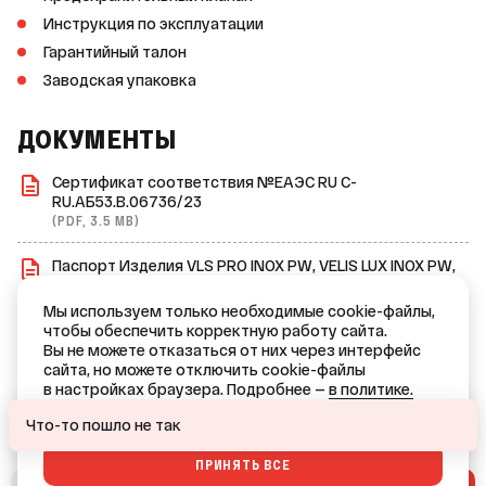
Инструкция по эксплуатации
Гарантийный талон
Заводская упаковка
ДОКУМЕНТЫ
Сертификат соответствия №ЕАЭС RU C-
RU.АБ53.B.06736/23
(PDF, 3.5 MB)
Паспорт Изделия VLS PRO INOX PW, VELIS LUX INOX PW,
VELIS TECH, VLS PRO PW, VLS PRO INOX
(PDF, 5.6 MB)
Мы используем только необходимые cookie-файлы,
чтобы обеспечить корректную работу сайта.
Взрывной чертеж взрывной
Вы не можете отказаться от них через интерфейс
(PDF, 1.5 MB)
сайта, но можете отключить cookie-файлы
в настройках браузера. Подробнее —
в политике.
Ваш город — Краснодар?
ОТКАЗАТЬСЯ
Что-то пошло не так
ПРИНЯТЬ ВСЕ
ДА
НЕТ, ДРУГОЙ