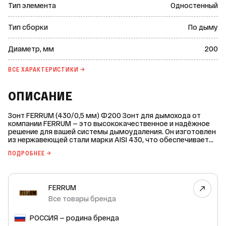
Тип элемента
Одностенный
Тип сборки
По дыму
Диаметр, мм
200
ВСЕ ХАРАКТЕРИСТИКИ →
ОПИСАНИЕ
Зонт FERRUM (430/0,5 мм) Ф200 Зонт для дымохода от
компании FERRUM — это высококачественное и надёжное
решение для вашей системы дымоудаления. Он изготовлен
из нержавеющей стали марки AISI 430, что обеспечивает
долговечность и устойчивость к коррозии. Основные
ПОДРОБНЕЕ →
характеристики: * Одностенный зонт. * Подходит для
универсальной серии дымоходной системы. *
Предназначен для внешнего монтажа. * Материал:
нержавеющая сталь. * Марка стали: AISI 430. Этот зонт
FERRUM
является важным элементом комплектации к
твёрдотопливным котлам. Он обеспечивает эффективное
Все товары бренда
удаление продуктов сгорания и защищает дымоходную
систему от атмосферных воздействий. Выбирая зонт
РОССИЯ — родина бренда
FERRUM, вы получаете качественный продукт от