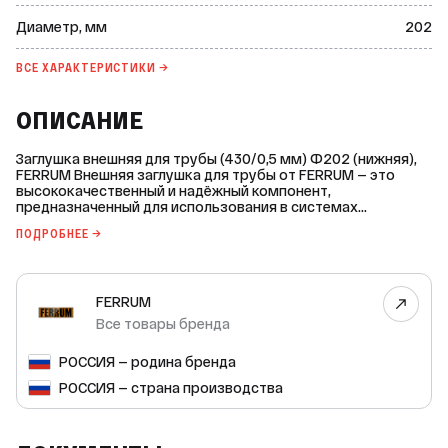
Диаметр, мм
202
ВСЕ ХАРАКТЕРИСТИКИ →
ОПИСАНИЕ
Заглушка внешняя для трубы (430/0,5 мм) Ф202 (нижняя),
FERRUM Внешняя заглушка для трубы от FERRUM — это
высококачественный и надёжный компонент,
предназначенный для использования в системах
дымоходов. Она обеспечивает герметичность и
ПОДРОБНЕЕ →
безопасность системы, а также защищает её от внешних
воздействий. Основные характеристики: * Марка стали: AISI
430. * Монтаж: внешний. * Рабочая температура: до 450 °С.
* Тип элемента: универсальный. Эта заглушка идеально
FERRUM
подходит для использования с трубами диаметром 202
мм и толщиной 0,5 мм. Она легко устанавливается и
Все товары бренда
обеспечивает надёжное соединение. Выбирая внешнюю
заглушку для трубы от FERRUM, вы получаете
РОССИЯ — родина бренда
качественный продукт, который прослужит вам долгие
годы.
РОССИЯ — страна производства