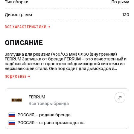
Тип сборки
По дыму
Диаметр, мм
130
ВСЕ ХАРАКТЕРИСТИКИ →
ОПИСАНИЕ
Заглушка для ревизии (430/0,5 мм) Ф130 (внутренняя)
FERRUM Заглушка от бренда FERRUM — это качественный и
надёжный элемент одностенной дымоходной системы из
нержавеющей стали. Она подходит для дымоходов и
других комплектующих к твердотопливным котлам.
ПОДРОБНЕЕ →
Основные характеристики: * Марка стали: AISI 430. *
Рабочая температура: до 450 °С. * Тип элемента:
одностенный. * Монтаж: внутренний. * Серия дымоходной
системы: универсальная. Эта заглушка обеспечивает
FERRUM
герметичность и безопасность системы, а также
позволяет проводить ревизию и обслуживание дымохода
Все товары бренда
при необходимости. Изготовлена из высококачественной
нержавеющей стали, что гарантирует долговечность и
РОССИЯ — родина бренда
устойчивость к коррозии.
РОССИЯ — страна производства