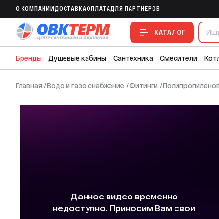
Вентиль для радиатора 20х1/2" угловой
O КОМПАНИИ
ДОСТАВКА
ОПЛАТА
ДЛЯ ПАРТНЕРОВ
В ИЗБРАННОЕ
В СРАВНЕНИЕ
В СМЕТУ
КАТАЛОГ
Бренды
Душевые кабины
Сантехника
Смесители
Кот
Главная
/
Водо и газо снабжение
/
Фитинги
/
Полипропиленов