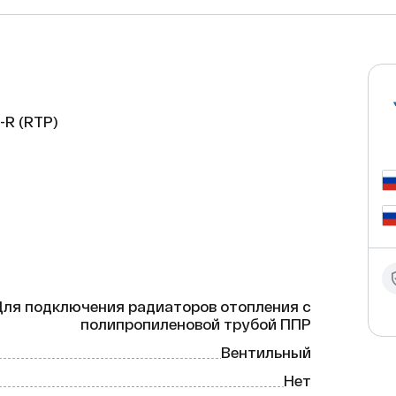
R (RTP) 

енный и надёжный кран, 
оносителя в системе отопления. Он 
ип 3 и латуни CW 614N, что 
ррозии.

Для подключения радиаторов отопления с
полипропиленовой трубой ППР
Вентильный
Нет