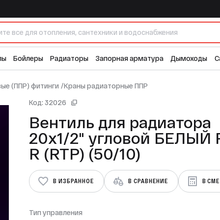
 БЕЛЫЙ PP-R (RTP) (50/10)
лы
Бойлеры
Радиаторы
Запорная арматура
Дымоходы
С
ые (ППР) фитинги
/
Краны радиаторные ППР
Код: 32026
Вентиль для радиатора
20х1/2" угловой БЕЛЫЙ PP-
R (RTP) (50/10)
В ИЗБРАННОЕ
В СРАВНЕНИЕ
В СМ
Тип управления