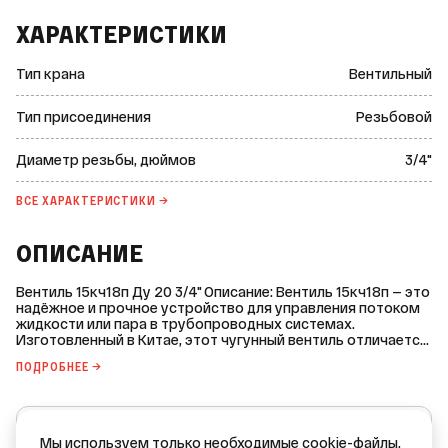
ХАРАКТЕРИСТИКИ
Тип крана
Вентильный
Тип присоединения
Резьбовой
Диаметр резьбы, дюймов
3/4"
ВСЕ ХАРАКТЕРИСТИКИ →
ОПИСАНИЕ
Вентиль 15кч18п Ду 20 3/4" Описание: Вентиль 15кч18п — это
надёжное и прочное устройство для управления потоком
жидкости или пара в трубопроводных системах.
Изготовленный в Китае, этот чугунный вентиль отличается
высоким качеством и долговечностью. Основные
ПОДРОБНЕЕ →
характеристики: - Тип крана: вентильный. - Тип
присоединения: резьбовой. - Диаметр резьбы: 3/4 дюйма. -
Условный диаметр (Ду, Dn): 20 мм. - Тип резьбы:
внутренняя / внутренняя. - Тип ручки: вентиль. -
no name
Управление: ручное (маховик). - Номинальное давление
Мы используем только необходимые cookie-файлы,