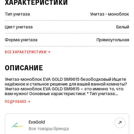
ХАРАКТЕРИСТИКИ
Тип унитаза
Унитаз - моноблок
Цвет унитаза
Белый
Форма унитаза
Прямоугольная
ВСЕ ХАРАКТЕРИСТИКИ →
ОПИСАНИЕ
Унитаз-моноблок EVA GOLD SM9615 безободковый Ищете
надёжное и стильное решение для вашей ванной комнаты?
Унитаз-моноблок EVA GOLD SM9615 — это именно то, что
вам нужно! Основные характеристики: * Тип унитаза:
моноблок. * Форма унитаза: овальная. * Серия: SM9615. *
ПОДРОБНЕЕ →
Стиль: современный. * Материал унитаза: санитарный
фаянс. * Вид поверхности: глянцевая. * Цвет унитаза: белый.
Преимущества: * Безободковая чаша (Rimless):
обеспечивает более гигиеничный смыв и упрощает уход за
EvaGold
унитазом. * Воронкообразная конструкция чаши:
способствует быстрому и эффективному смыву. *
Все товары бренда
Каскадный смыв: эффективно очищает чашу унитаза. *