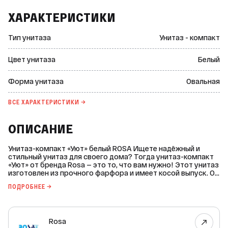
ХАРАКТЕРИСТИКИ
Тип унитаза
Унитаз - компакт
Цвет унитаза
Белый
Форма унитаза
Овальная
ВСЕ ХАРАКТЕРИСТИКИ →
ОПИСАНИЕ
Унитаз-компакт «Уют» белый ROSA Ищете надёжный и
стильный унитаз для своего дома? Тогда унитаз-компакт
«Уют» от бренда Rosa — это то, что вам нужно! Этот унитаз
изготовлен из прочного фарфора и имеет косой выпуск. Он
оснащён антивсплеском, который обеспечивает
ПОДРОБНЕЕ →
комфортное использование и предотвращает
разбрызгивание воды. Унитаз устанавливается на пол и
подключается к системе водоснабжения с помощью
нижнего подвода воды. Он имеет два режима слива воды,
Rosa
что позволяет регулировать расход воды в зависимости