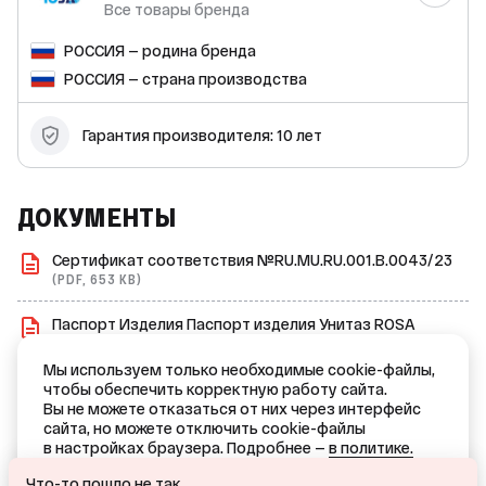
от ваших потребностей. Благодаря своим компактным
Все товары бренда
размерам (ширина — 360 мм, глубина — 617 мм, высота —
780 мм) унитаз идеально впишется в любую ванную
РОССИЯ — родина бренда
комнату. Не упустите возможность приобрести
качественный унитаз по доступной цене! Закажите унитаз-
РОССИЯ — страна производства
компакт «Уют» прямо сейчас и наслаждайтесь комфортом
и надёжностью на долгие годы!
Гарантия производителя: 10 лет
ДОКУМЕНТЫ
Сертификат соответствия №RU.MU.RU.001.B.0043/23
(PDF, 653 KB)
Паспорт Изделия Паспорт изделия Унитаз ROSA
(PDF, 1.9 MB)
Мы используем только необходимые cookie-файлы,
Сертификат соответствия №BY/112 02.01. TP013 109.01
чтобы обеспечить корректную работу сайта.
01852
Вы не можете отказаться от них через интерфейс
сайта, но можете отключить cookie-файлы
(PDF, 377 KB)
в настройках браузера. Подробнее —
в политике.
Ваш город — Краснодар?
ОТКАЗАТЬСЯ
Что-то пошло не так