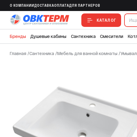
Умывальник Dreja 60 Грэйс
O КОМПАНИИ
ДОСТАВКА
ОПЛАТА
ДЛЯ ПАРТНЕРОВ
В ИЗБРАННОЕ
В СРАВНЕНИЕ
В СМЕТУ
КАТАЛОГ
Бренды
Душевые кабины
Сантехника
Смесители
Кот
Главная
/
Сантехника
/
Мебель для ванной комнаты
/
Умывал