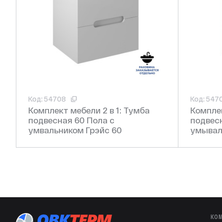
Гарантия производителя
Код: 54708
Код: 547
Комплект мебели 2 в 1: Тумба
Комплек
подвесная 60 Пола с
подвесная 60 
умвальником Грэйс 60
умывал
КО