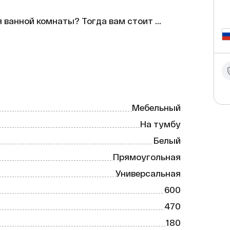
 ванной комнаты? Тогда вам стоит 
от умывальник станет прекрасным 
мфорт при использовании.

Мебельный
На тумбу
Белый
Прямоугольная
Универсальная
600
470
180