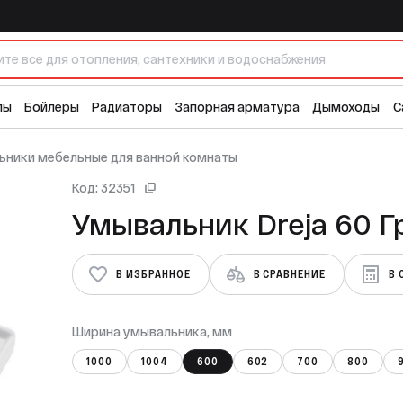
12 
лы
Бойлеры
Радиаторы
Запорная арматура
Дымоходы
С
ьники мебельные для ванной комнаты
Код: 32351
Умывальник Dreja 60 Г
В ИЗБРАННОЕ
В СРАВНЕНИЕ
В 
Ширина умывальника, мм
1000
1004
600
602
700
800