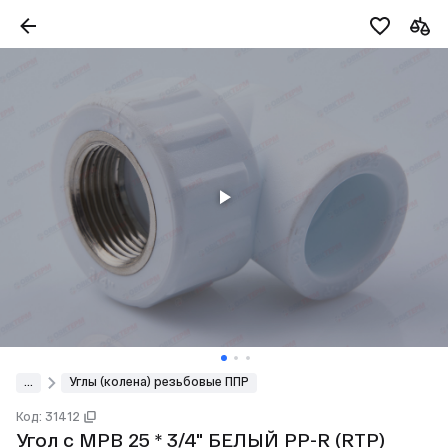
...
Углы (колена) резьбовые ППР
Код: 31412
Угол с МРВ 25 * 3/4" БЕЛЫЙ PP-R (RTP)