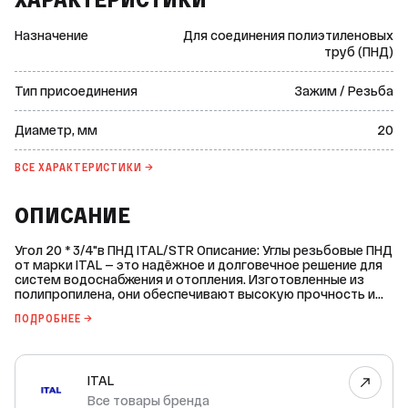
Назначение
Для соединения полиэтиленовых
труб (ПНД)
Тип присоединения
Зажим / Резьба
Диаметр, мм
20
ВСЕ ХАРАКТЕРИСТИКИ →
ОПИСАНИЕ
Угол 20 * 3/4"в ПНД ITAL/STR Описание: Углы резьбовые ПНД
от марки ITAL — это надёжное и долговечное решение для
систем водоснабжения и отопления. Изготовленные из
полипропилена, они обеспечивают высокую прочность и
устойчивость к коррозии. Основные характеристики: -
ПОДРОБНЕЕ →
Диаметр: 20 мм. - Диаметр резьбы: 3/4 дюйма. - Тип
присоединения: компрессионный — переход на резьбу. -
Материал корпуса: полипропилен. - Рабочая среда: вода и
неагрессивные среды. - Рабочая температура: +20 °C. -
ITAL
Максимальная рабочая температура: +40 °C. -
Номинальное давление PN: 16 бар. - Группа горючести: Г3. -
Все товары бренда