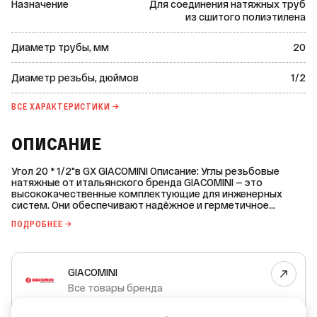
Назначение
Для соединения натяжных труб
из сшитого полиэтилена
Диаметр трубы, мм
20
Диаметр резьбы, дюймов
1/2
ВСЕ ХАРАКТЕРИСТИКИ →
ОПИСАНИЕ
Угол 20 * 1/2"в GX GIACOMINI Описание: Углы резьбовые
натяжные от итальянского бренда GIACOMINI — это
высококачественные комплектующие для инженерных
систем. Они обеспечивают надёжное и герметичное
соединение труб, что делает их идеальным выбором для
ПОДРОБНЕЕ →
горячего и холодного водоснабжения, а также систем
отопления. Основные характеристики: * Диаметр трубы: 20
мм. * Диаметр резьбы: 1/2 дюйма. * Тип резьбы:
внутренняя. * Максимальная рабочая температура: +95 °C. *
GIACOMINI
Номинальное давление PN: 10 бар. * Материал: латунь
CW617N. * Покрытие: без покрытия. * Срок службы: 50 лет. *
Все товары бренда
Гарантия производителя: 2 года. Преимущества: * Высокое
качество материалов и изготовления. * Надёжность и
ИТАЛИЯ — страна производства