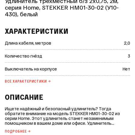
Удлинитель трехместный б/з 2x0,75, 2м,
серия Home, STEKKER HM01-30-02 (У10-
430), белый
ХАРАКТЕРИСТИКИ
Длина кабеля, метров
2,0
Количество гнёзд
3
Выключатель на корпусе
Нет
ВСЕ ХАРАКТЕРИСТИКИ →
ОПИСАНИЕ
Ищете надёжный и безопасный удлинитель? Тогда
обратите внимание на модель STEKKER HM01-30-02 из
серии Home. Этот удлинитель станет незаменимым
помощником в вашем доме или офисе. Удлинитель
STEKKER HM01-30-02 изготовлен в Китае из качественных
ПОДРОБНЕЕ →
материалов. Он оснащён тремя гнёздами для подключения