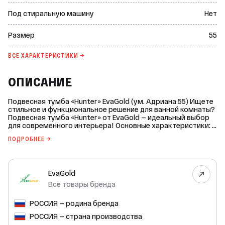
Под стиральную машину
Нет
Размер
55
ВСЕ ХАРАКТЕРИСТИКИ →
ОПИСАНИЕ
Подвесная тумба «Hunter» EvaGold (ум. Адриана 55) Ищете
стильное и функциональное решение для ванной комнаты?
Подвесная тумба «Hunter» от EvaGold — идеальный выбор
для современного интерьера! Основные характеристики: *
Тип монтажа: подвесной. * Размер: 504 мм (ширина) x 560
ПОДРОБНЕЕ →
мм (высота) x 425 мм (глубина). * Стиль дизайна:
современный. * Система хранения: с ящиками и полками. *
Материал фасада: МДФ. * Цвет фасада: белый. * Покрытие
фасада: плёнка ПВХ. * Вид поверхности фасада: глянцевый. *
EvaGold
Наличие ящиков: да (1 ящик). * Цвет ящика внутри: светло-
серый. * Доводчики ящика: да. * Тип ручки: торцевая. *
Все товары бренда
Ориентация: универсальная. * Наличие дверей: да (1 дверь).
* Доводчики дверей: да. * Материал корпуса: ЛДСП. *
РОССИЯ — родина бренда
Покрытие корпуса: плёнка ПВХ (поливинилхлорид). * Цвет
корпуса снаружи и внутри: светло-серый. * Марка
РОССИЯ — страна производства
фурнитуры: Сonsun (Китай). * Цвет фурнитуры: хром.